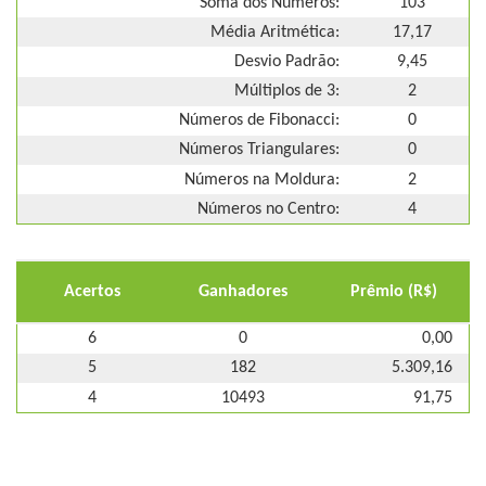
Soma dos Números:
103
Média Aritmética:
17,17
Desvio Padrão:
9,45
Múltiplos de 3:
2
Números de Fibonacci:
0
Números Triangulares:
0
Números na Moldura:
2
Números no Centro:
4
Acertos
Ganhadores
Prêmio (R$)
6
0
0,00
5
182
5.309,16
4
10493
91,75