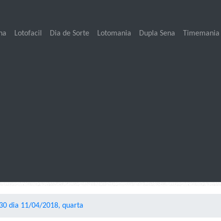
na
Lotofacil
Dia de Sorte
Lotomania
Dupla Sena
Timemania
0 dia 11/04/2018, quarta