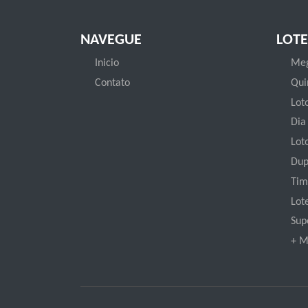
NAVEGUE
LOTE
Inicio
Meg
Contato
Qui
Loto
Dia
Lot
Dup
Tim
Lot
Sup
+ M