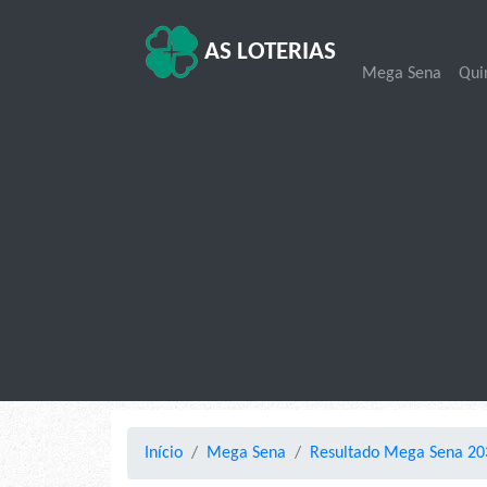
AS LOTERIAS
Mega Sena
Qui
Início
Mega Sena
Resultado Mega Sena 203