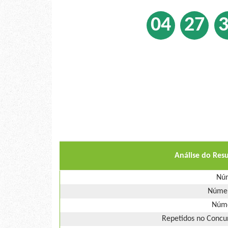
04
27
Análise do Res
Núm
Númer
Núme
Repetidos no Concur