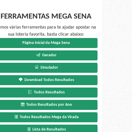
FERRAMENTAS MEGA SENA
mos várias ferramentas para te ajudar apostar na
sua loteria favorita, basta clicar abaixo:
Página inicial da Mega Sena
Gerador
Simulador
Download Todos Resultados
Todos Resultados
Todos Resultados por Ano
Todos Resultados Mega da Virada
Lista de Resultados