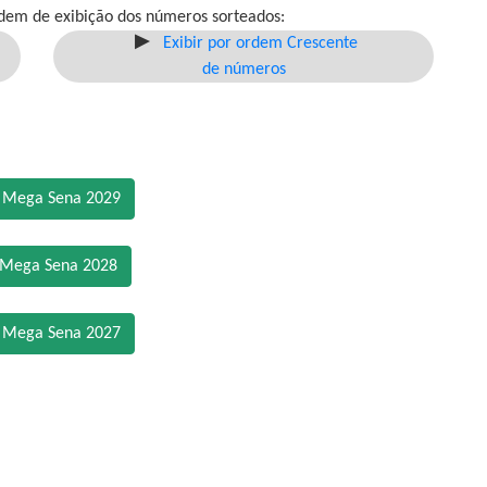
dem de exibição dos números sorteados:
Exibir por ordem Crescente
de números
o Mega Sena 2029
 Mega Sena 2028
o Mega Sena 2027