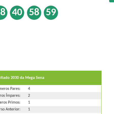
38
40
58
59
ultado 2030 da Mega Sena
eros Pares:
4
os Ímpares:
2
ros Primos:
1
so Anterior:
1