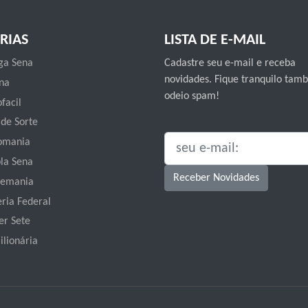
RIAS
LISTA DE E-MAIL
a Sena
Cadastre seu e-mail e receba
novidades. Fique tranquilo ta
na
odeio spam!
facil
 de Sorte
omania
SEU E-MAIL:
la Sena
Receber Novidades
emania
eria Federal
er Sete
ilionária