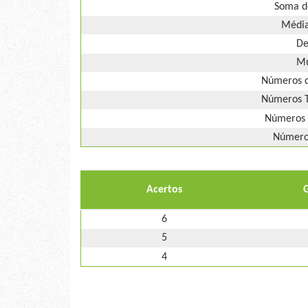
Soma d
Média
De
Mú
Números d
Números T
Números 
Números
Acertos
6
5
4