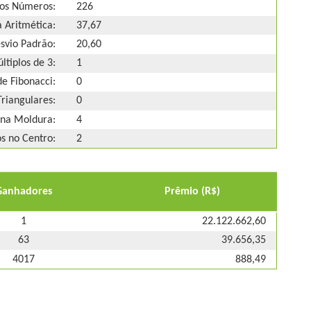
os Números:
226
 Aritmética:
37,67
svio Padrão:
20,60
ltiplos de 3:
1
e Fibonacci:
0
riangulares:
0
na Moldura:
4
 no Centro:
2
Ganhadores
Prêmio (R$)
1
22.122.662,60
63
39.656,35
4017
888,49