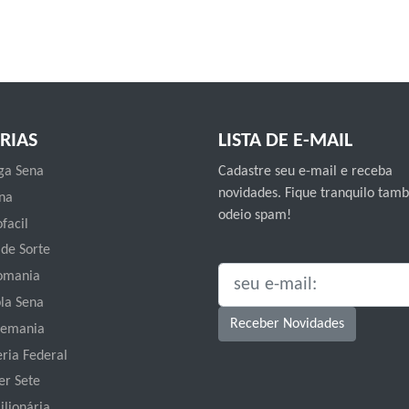
RIAS
LISTA DE E-MAIL
a Sena
Cadastre seu e-mail e receba
novidades. Fique tranquilo ta
na
odeio spam!
facil
 de Sorte
omania
SEU E-MAIL:
la Sena
Receber Novidades
emania
eria Federal
er Sete
ilionária