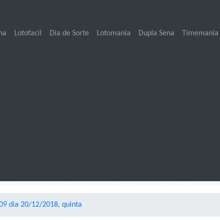
na
Lotofacil
Dia de Sorte
Lotomania
Dupla Sena
Timemania
9 dia 20/12/2018, quinta