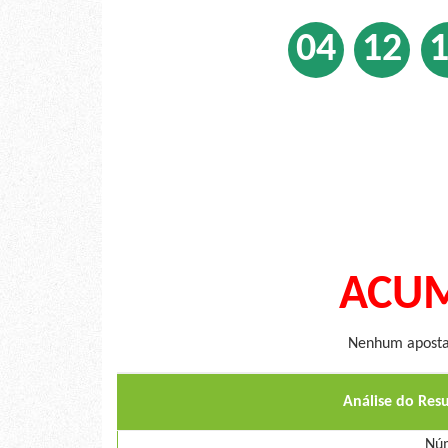
04
12
ACUM
Nenhum apostad
Análise do Res
Núm