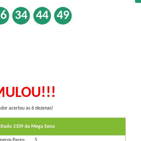
16
34
44
49
ULOU!!!
or acertou as 6 dezenas!
ultado 2109 da Mega Sena
eros Pares:
5