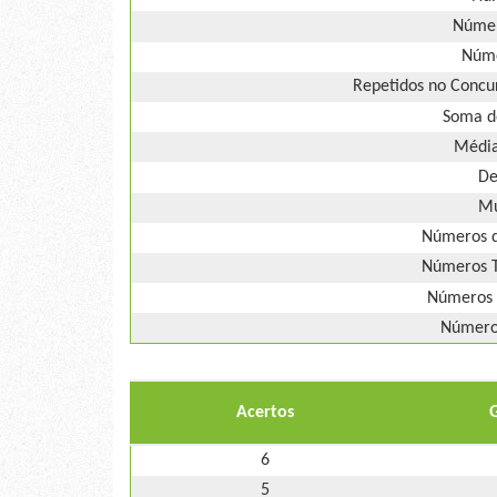
Númer
Núme
Repetidos no Concur
Soma d
Média
De
Mú
Números d
Números T
Números 
Números
Acertos
6
5