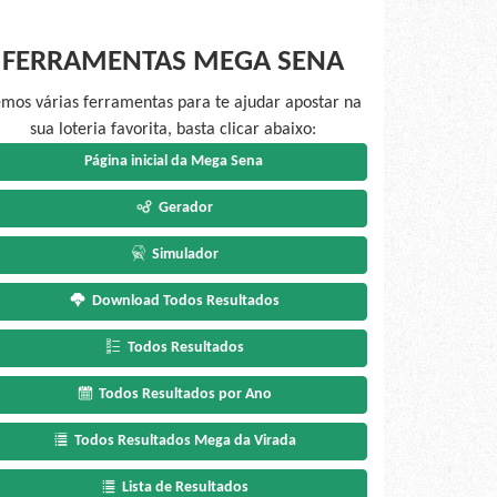
FERRAMENTAS MEGA SENA
mos várias ferramentas para te ajudar apostar na
sua loteria favorita, basta clicar abaixo:
Página inicial da Mega Sena
Gerador
Simulador
Download Todos Resultados
Todos Resultados
Todos Resultados por Ano
Todos Resultados Mega da Virada
Lista de Resultados