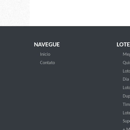
NAVEGUE
LOTE
Inicio
Meg
Contato
Qui
Loto
Dia
Lot
Dup
Tim
Lot
Sup
+ M