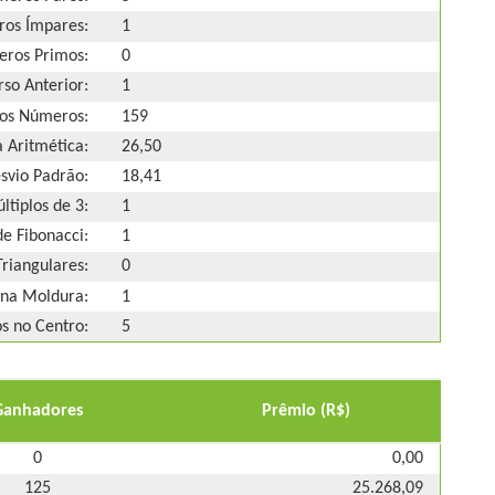
os Ímpares:
1
ros Primos:
0
so Anterior:
1
os Números:
159
 Aritmética:
26,50
svio Padrão:
18,41
ltiplos de 3:
1
e Fibonacci:
1
riangulares:
0
na Moldura:
1
 no Centro:
5
Ganhadores
Prêmio (R$)
0
0,00
125
25.268,09