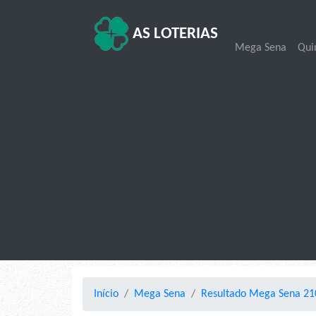
AS LOTERIAS
Mega Sena
Qui
Início
Mega Sena
Resultado Mega Sena 210