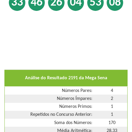
33
46
26
04
53
08
Análise do Resultado 2191 da Mega Sena
Números Pares:
4
Números Ímpares:
2
Números Primos:
1
Repetidos no Concurso Anterior:
1
Soma dos Números:
170
Média Aritmética:
28,33