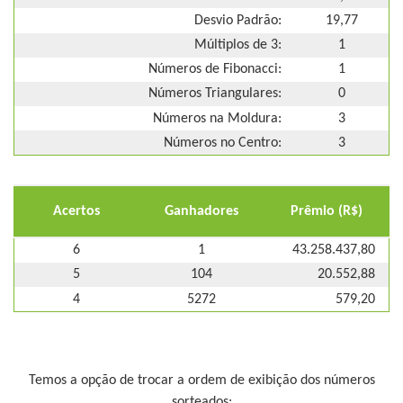
Desvio Padrão:
19,77
Múltiplos de 3:
1
Números de Fibonacci:
1
Números Triangulares:
0
Números na Moldura:
3
Números no Centro:
3
Acertos
Ganhadores
Prêmio (R$)
6
1
43.258.437,80
5
104
20.552,88
4
5272
579,20
Temos a opção de trocar a ordem de exibição dos números
sorteados: