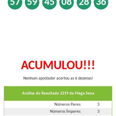
57
59
45
08
28
36
ACUMULOU!!!
Nenhum apostador acertou as 6 dezenas!
Análise do Resultado 2219 da Mega Sena
Números Pares:
3
Números Ímpares:
3