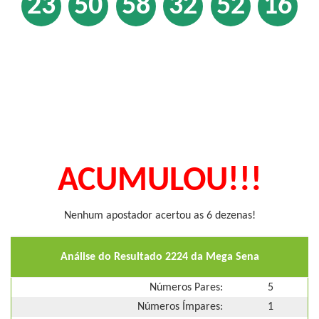
23
50
58
32
52
16
ACUMULOU!!!
Nenhum apostador acertou as 6 dezenas!
Análise do Resultado 2224 da Mega Sena
Números Pares:
5
Números Ímpares:
1