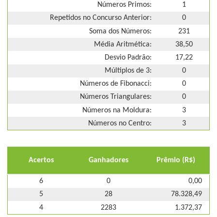
Números Primos:
1
Repetidos no Concurso Anterior:
0
Soma dos Números:
231
Média Aritmética:
38,50
Desvio Padrão:
17,22
Múltiplos de 3:
0
Números de Fibonacci:
0
Números Triangulares:
0
Números na Moldura:
3
Números no Centro:
3
Acertos
Ganhadores
Prêmio (R$)
6
0
0,00
5
28
78.328,49
4
2283
1.372,37