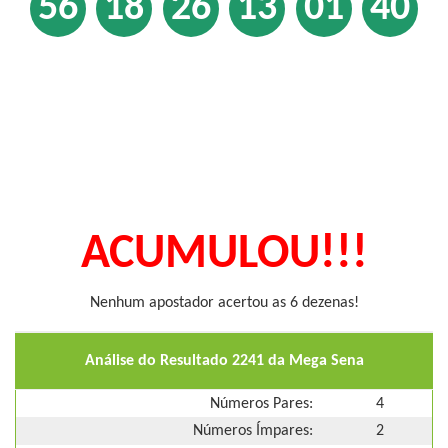
56
18
26
13
01
40
ACUMULOU!!!
Nenhum apostador acertou as 6 dezenas!
Análise do Resultado 2241 da Mega Sena
Números Pares:
4
Números Ímpares:
2