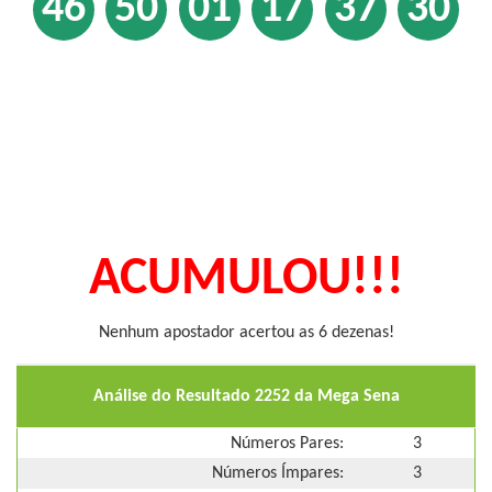
46
50
01
17
37
30
ACUMULOU!!!
Nenhum apostador acertou as 6 dezenas!
Análise do Resultado 2252 da Mega Sena
Números Pares:
3
Números Ímpares:
3