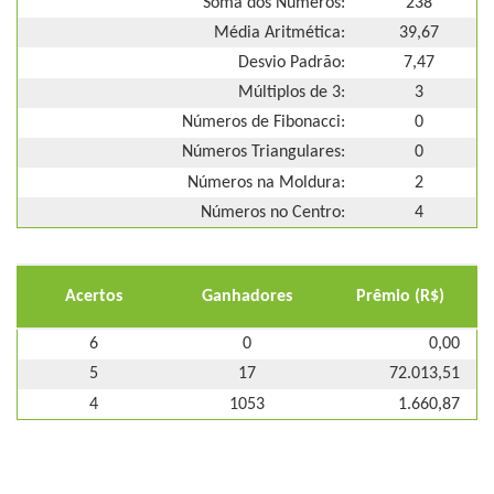
Soma dos Números:
238
Média Aritmética:
39,67
Desvio Padrão:
7,47
Múltiplos de 3:
3
Números de Fibonacci:
0
Números Triangulares:
0
Números na Moldura:
2
Números no Centro:
4
Acertos
Ganhadores
Prêmio (R$)
6
0
0,00
5
17
72.013,51
4
1053
1.660,87