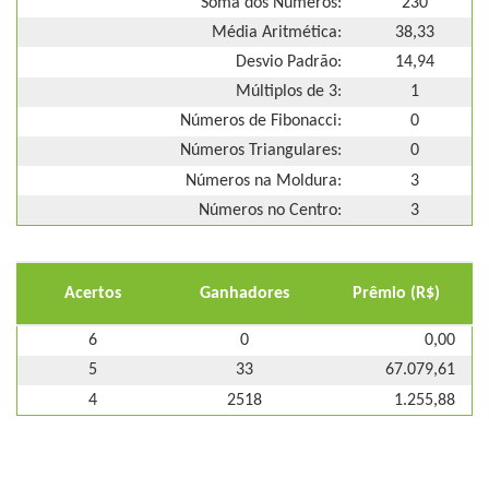
Soma dos Números:
230
Média Aritmética:
38,33
Desvio Padrão:
14,94
Múltiplos de 3:
1
Números de Fibonacci:
0
Números Triangulares:
0
Números na Moldura:
3
Números no Centro:
3
Acertos
Ganhadores
Prêmio (R$)
6
0
0,00
5
33
67.079,61
4
2518
1.255,88