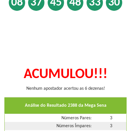
08
37
45
48
33
30
ACUMULOU!!!
Nenhum apostador acertou as 6 dezenas!
Análise do Resultado 2388 da Mega Sena
Números Pares:
3
Números Ímpares:
3