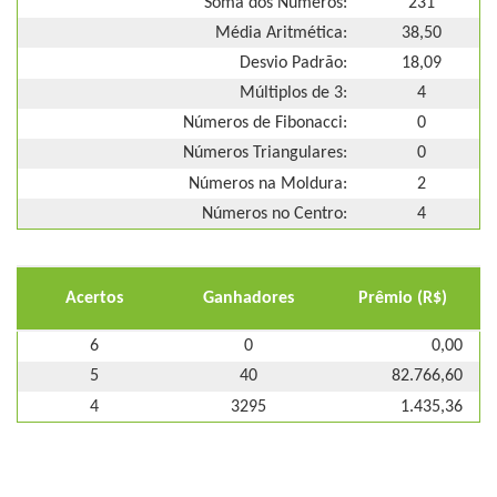
Soma dos Números:
231
Média Aritmética:
38,50
Desvio Padrão:
18,09
Múltiplos de 3:
4
Números de Fibonacci:
0
Números Triangulares:
0
Números na Moldura:
2
Números no Centro:
4
Acertos
Ganhadores
Prêmio (R$)
6
0
0,00
5
40
82.766,60
4
3295
1.435,36