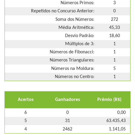
Números Primos:
3
Repetidos no Concurso Anterior:
0
Soma dos Números:
272
Média Aritmética:
45,33
Desvio Padrão:
18,60
Múltiplos de 3:
1
Números de Fibonacci:
1
Números Triangulares:
1
Números na Moldura:
5
Números no Centro:
1
Acertos
Ganhadores
Prêmio (R$)
6
0
0,00
5
31
63.435,43
4
2462
1.141,05