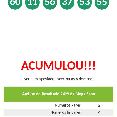
60
11
56
37
53
55
ACUMULOU!!!
Nenhum apostador acertou as 6 dezenas!
Análise do Resultado 2429 da Mega Sena
Números Pares:
2
Números Ímpares:
4