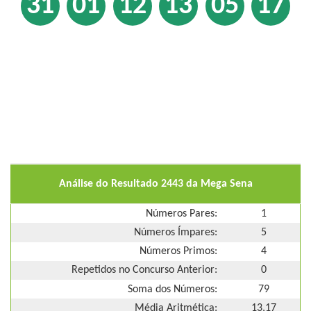
31
01
12
13
05
17
Análise do Resultado 2443 da Mega Sena
Números Pares:
1
Números Ímpares:
5
Números Primos:
4
Repetidos no Concurso Anterior:
0
Soma dos Números:
79
Média Aritmética:
13,17