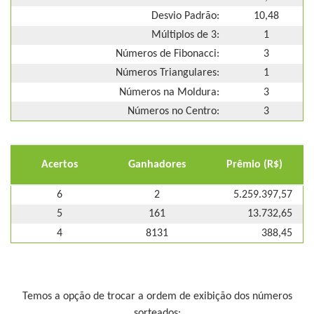
Desvio Padrão:
10,48
Múltiplos de 3:
1
Números de Fibonacci:
3
Números Triangulares:
1
Números na Moldura:
3
Números no Centro:
3
Acertos
Ganhadores
Prêmio (R$)
6
2
5.259.397,57
5
161
13.732,65
4
8131
388,45
Temos a opção de trocar a ordem de exibição dos números
sorteados: