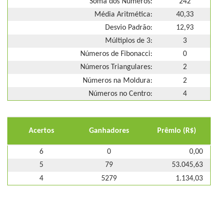
Soma dos Números:
242
Média Aritmética:
40,33
Desvio Padrão:
12,93
Múltiplos de 3:
3
Números de Fibonacci:
0
Números Triangulares:
2
Números na Moldura:
2
Números no Centro:
4
Acertos
Ganhadores
Prêmio (R$)
6
0
0,00
5
79
53.045,63
4
5279
1.134,03