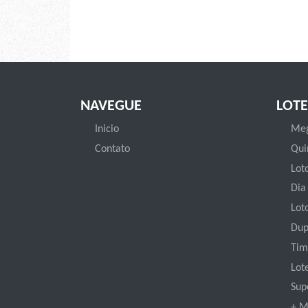
NAVEGUE
LOTE
Inicio
Meg
Contato
Qui
Loto
Dia
Lot
Dup
Tim
Lot
Sup
+ M