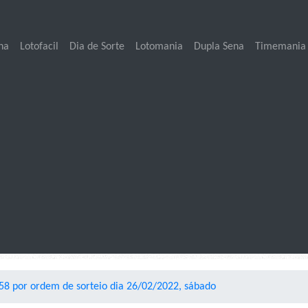
na
Lotofacil
Dia de Sorte
Lotomania
Dupla Sena
Timemania
8 por ordem de sorteio dia 26/02/2022, sábado