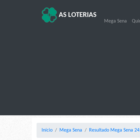
AS LOTERIAS
Mega Sena
Qui
Início
Mega Sena
Resultado Mega Sena 245