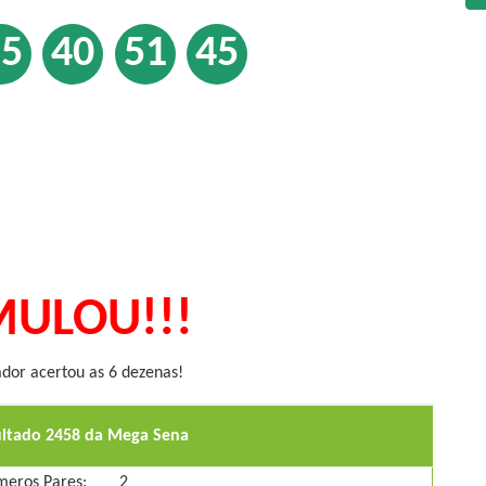
15
40
51
45
ULOU!!!
or acertou as 6 dezenas!
ultado 2458 da Mega Sena
eros Pares:
2