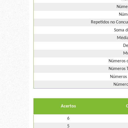
Númer
Núme
Repetidos no Concur
Soma d
Média
De
Mú
Números d
Números T
Números 
Números
Acertos
6
5