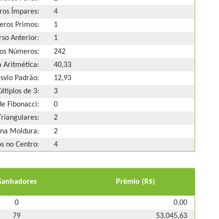
os Ímpares:
4
ros Primos:
1
so Anterior:
1
os Números:
242
 Aritmética:
40,33
svio Padrão:
12,93
ltiplos de 3:
3
e Fibonacci:
0
riangulares:
2
na Moldura:
2
 no Centro:
4
Ganhadores
Prêmio (R$)
0
0,00
79
53.045,63