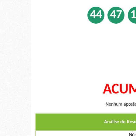
44
47
ACUM
Nenhum apostad
Análise do Res
Núm