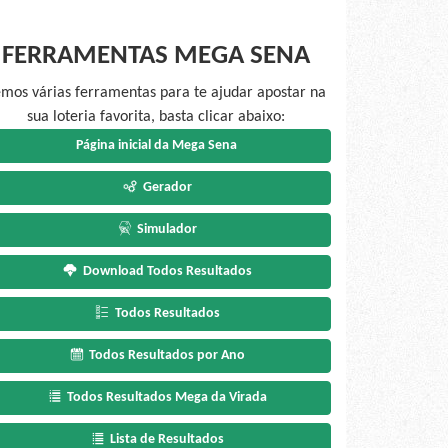
FERRAMENTAS MEGA SENA
mos várias ferramentas para te ajudar apostar na
sua loteria favorita, basta clicar abaixo:
Página inicial da Mega Sena
Gerador
Simulador
Download Todos Resultados
Todos Resultados
Todos Resultados por Ano
Todos Resultados Mega da Virada
Lista de Resultados