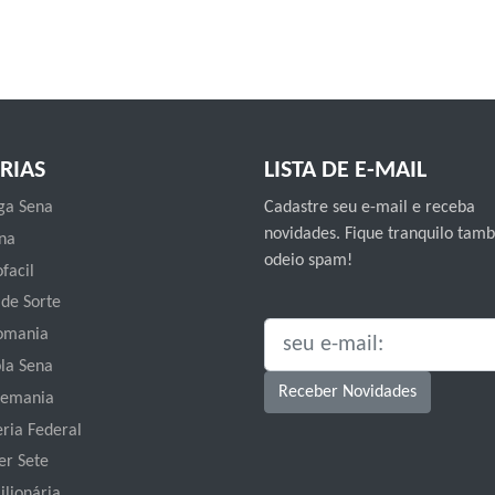
RIAS
LISTA DE E-MAIL
a Sena
Cadastre seu e-mail e receba
novidades. Fique tranquilo ta
na
odeio spam!
facil
 de Sorte
omania
SEU E-MAIL:
la Sena
Receber Novidades
emania
eria Federal
er Sete
ilionária