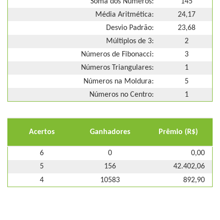
Soma dos Números:
145
Média Aritmética:
24,17
Desvio Padrão:
23,68
Múltiplos de 3:
2
Números de Fibonacci:
3
Números Triangulares:
1
Números na Moldura:
5
Números no Centro:
1
Acertos
Ganhadores
Prêmio (R$)
6
0
0,00
5
156
42.402,06
4
10583
892,90