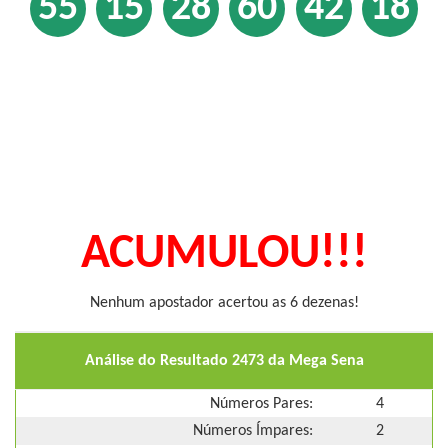
55
15
28
60
42
18
ACUMULOU!!!
Nenhum apostador acertou as 6 dezenas!
Análise do Resultado 2473 da Mega Sena
Números Pares:
4
Números Ímpares:
2