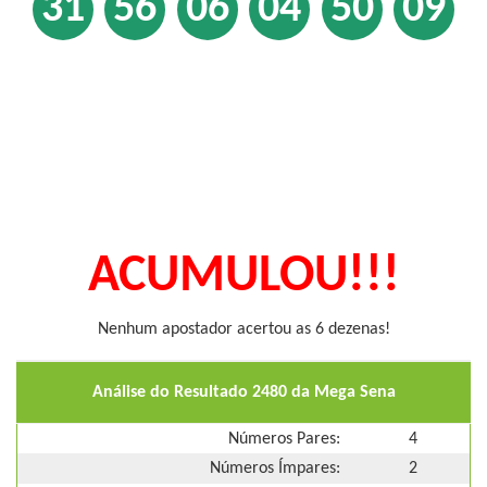
31
56
06
04
50
09
ACUMULOU!!!
Nenhum apostador acertou as 6 dezenas!
Análise do Resultado 2480 da Mega Sena
Números Pares:
4
Números Ímpares:
2