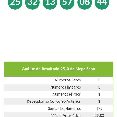
25
32
13
57
08
44
Análise do Resultado 2510 da Mega Sena
Números Pares:
3
Números Ímpares:
3
Números Primos:
1
Repetidos no Concurso Anterior:
1
Soma dos Números:
179
Média Aritmética:
29,83