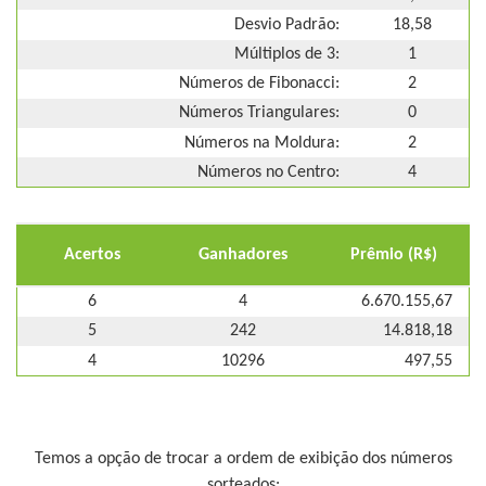
Desvio Padrão:
18,58
Múltiplos de 3:
1
Números de Fibonacci:
2
Números Triangulares:
0
Números na Moldura:
2
Números no Centro:
4
Acertos
Ganhadores
Prêmio (R$)
6
4
6.670.155,67
5
242
14.818,18
4
10296
497,55
Temos a opção de trocar a ordem de exibição dos números
sorteados: