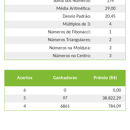
Soma dos Números:
174
Média Aritmética:
29,00
Desvio Padrão:
20,45
Múltiplos de 3:
4
Números de Fibonacci:
1
Números Triangulares:
2
Números na Moldura:
3
Números no Centro:
3
Acertos
Ganhadores
Prêmio (R$)
6
0
0,00
5
97
38.822,29
4
6861
784,09