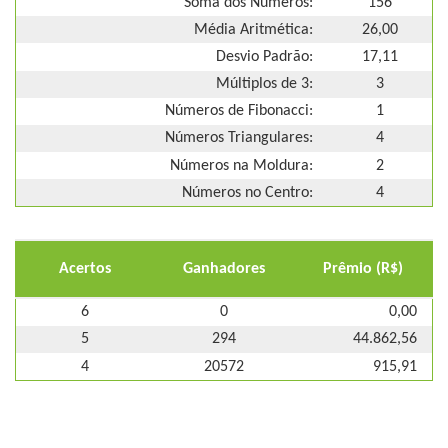
Soma dos Números:
156
Média Aritmética:
26,00
Desvio Padrão:
17,11
Múltiplos de 3:
3
Números de Fibonacci:
1
Números Triangulares:
4
Números na Moldura:
2
Números no Centro:
4
Acertos
Ganhadores
Prêmio (R$)
6
0
0,00
5
294
44.862,56
4
20572
915,91