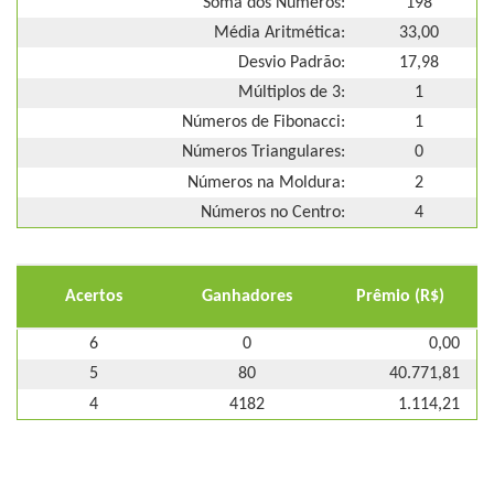
Soma dos Números:
198
Média Aritmética:
33,00
Desvio Padrão:
17,98
Múltiplos de 3:
1
Números de Fibonacci:
1
Números Triangulares:
0
Números na Moldura:
2
Números no Centro:
4
Acertos
Ganhadores
Prêmio (R$)
6
0
0,00
5
80
40.771,81
4
4182
1.114,21