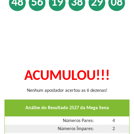
48
56
19
38
29
08
ACUMULOU!!!
Nenhum apostador acertou as 6 dezenas!
Análise do Resultado 2527 da Mega Sena
Números Pares:
4
Números Ímpares:
2