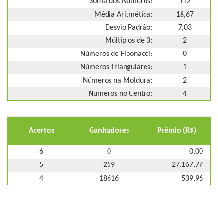
Soma dos Números:
112
Média Aritmética:
18,67
Desvio Padrão:
7,03
Múltiplos de 3:
2
Números de Fibonacci:
0
Números Triangulares:
1
Números na Moldura:
2
Números no Centro:
4
Acertos
Ganhadores
Prêmio (R$)
6
0
0,00
5
259
27.167,77
4
18616
539,96