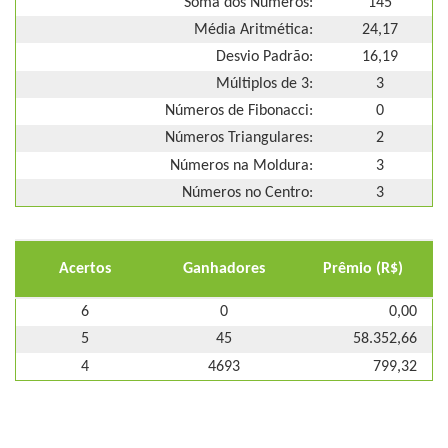
Soma dos Números:
145
Média Aritmética:
24,17
Desvio Padrão:
16,19
Múltiplos de 3:
3
Números de Fibonacci:
0
Números Triangulares:
2
Números na Moldura:
3
Números no Centro:
3
Acertos
Ganhadores
Prêmio (R$)
6
0
0,00
5
45
58.352,66
4
4693
799,32