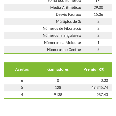
Soma dos Números:
174
Média Aritmética:
29,00
Desvio Padrão:
15,36
Múltiplos de 3:
2
Números de Fibonacci:
2
Números Triangulares:
2
Números na Moldura:
1
Números no Centro:
5
Acertos
Ganhadores
Prêmio (R$)
6
0
0,00
5
128
49.345,74
4
9138
987,43