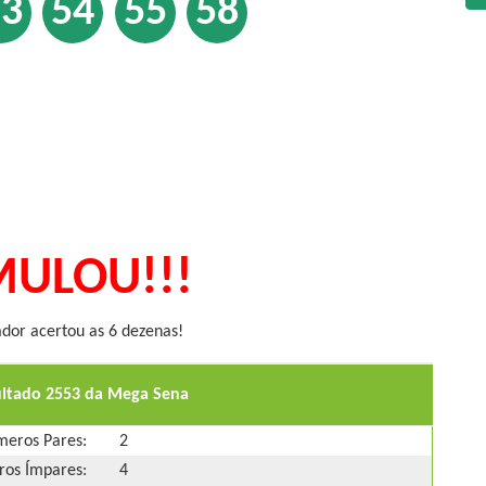
53
54
55
58
ULOU!!!
or acertou as 6 dezenas!
ultado 2553 da Mega Sena
eros Pares:
2
os Ímpares:
4