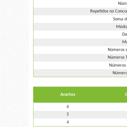
Núme
Repetidos no Concur
Soma d
Média
De
Mú
Números d
Números T
Números 
Números
Acertos
6
5
4