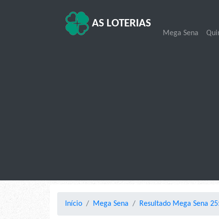
AS LOTERIAS
Mega Sena
Qui
Início
Mega Sena
Resultado Mega Sena 255