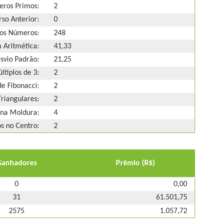
ros Primos:
2
so Anterior:
0
os Números:
248
 Aritmética:
41,33
svio Padrão:
21,25
ltiplos de 3:
2
e Fibonacci:
2
riangulares:
2
na Moldura:
4
 no Centro:
2
Ganhadores
Prêmio (R$)
0
0,00
31
61.501,75
2575
1.057,72