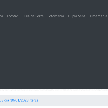
na
Lotofacil
Dia de Sorte
Lotomania
Dupla Sena
Timemania
3 dia 10/01/2023, terça