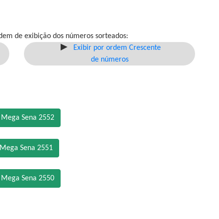
dem de exibição dos números sorteados:
Exibir por ordem Crescente
de números
o Mega Sena 2552
 Mega Sena 2551
o Mega Sena 2550