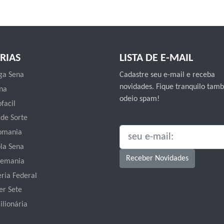
RIAS
LISTA DE E-MAIL
a Sena
Cadastre seu e-mail e receba
novidades. Fique tranquilo ta
na
odeio spam!
facil
 de Sorte
omania
SEU E-MAIL:
la Sena
Receber Novidades
emania
eria Federal
er Sete
ilionária