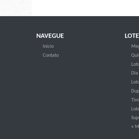
NAVEGUE
LOTE
Inicio
Meg
Contato
Qui
Loto
Dia
Lot
Dup
Tim
Lot
Sup
+ M