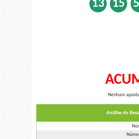
13
15
ACUM
Nenhum apostad
Análise do Res
Núm
Númer