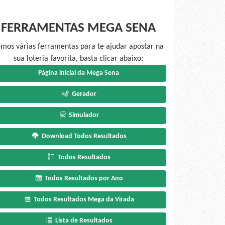
FERRAMENTAS MEGA SENA
mos várias ferramentas para te ajudar apostar na
sua loteria favorita, basta clicar abaixo:
Página inicial da Mega Sena
Gerador
Simulador
Download Todos Resultados
Todos Resultados
Todos Resultados por Ano
Todos Resultados Mega da Virada
Lista de Resultados