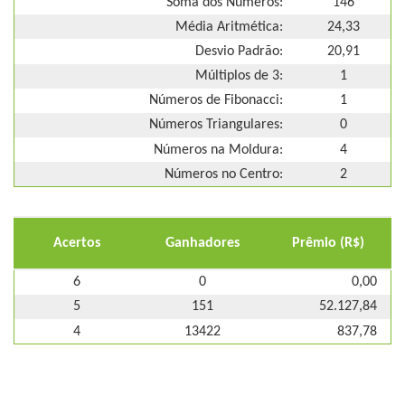
Soma dos Números:
146
Média Aritmética:
24,33
Desvio Padrão:
20,91
Múltiplos de 3:
1
Números de Fibonacci:
1
Números Triangulares:
0
Números na Moldura:
4
Números no Centro:
2
Acertos
Ganhadores
Prêmio (R$)
6
0
0,00
5
151
52.127,84
4
13422
837,78