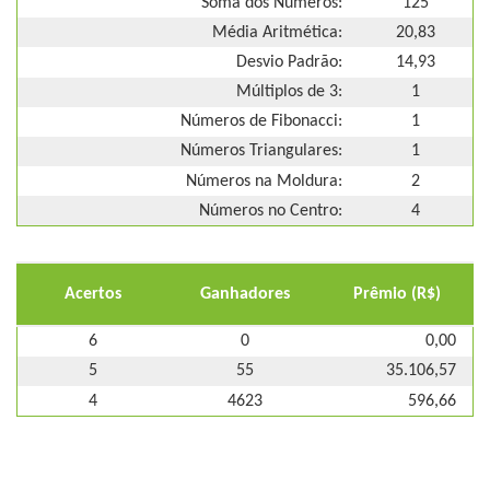
Soma dos Números:
125
Média Aritmética:
20,83
Desvio Padrão:
14,93
Múltiplos de 3:
1
Números de Fibonacci:
1
Números Triangulares:
1
Números na Moldura:
2
Números no Centro:
4
Acertos
Ganhadores
Prêmio (R$)
6
0
0,00
5
55
35.106,57
4
4623
596,66