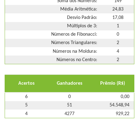
Soma dos Números:
149
Média Aritmética:
24,83
Desvio Padrão:
17,08
Múltiplos de 3:
1
Números de Fibonacci:
0
Números Triangulares:
2
Números na Moldura:
4
Números no Centro:
2
Acertos
Ganhadores
Prêmio (R$)
6
0
0,00
5
51
54.548,94
4
4277
929,22