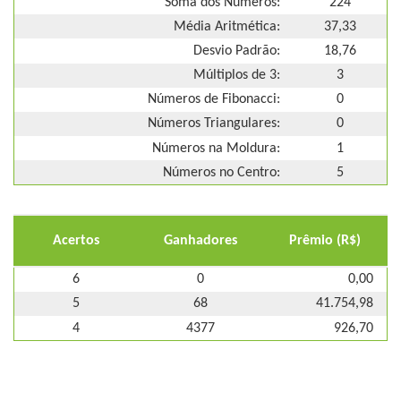
Soma dos Números:
224
Média Aritmética:
37,33
Desvio Padrão:
18,76
Múltiplos de 3:
3
Números de Fibonacci:
0
Números Triangulares:
0
Números na Moldura:
1
Números no Centro:
5
Acertos
Ganhadores
Prêmio (R$)
6
0
0,00
5
68
41.754,98
4
4377
926,70