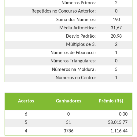
Números Primos:
2
Repetidos no Concurso Anterior:
0
Soma dos Números:
190
Média Aritmética:
31,67
Desvio Padrão:
20,98
Múltiplos de 3:
2
Números de Fibonacci:
1
Números Triangulares:
0
Números na Moldura:
5
Números no Centro:
1
Acertos
Ganhadores
Prêmio (R$)
6
0
0,00
5
51
58.015,77
4
3786
1.116,44