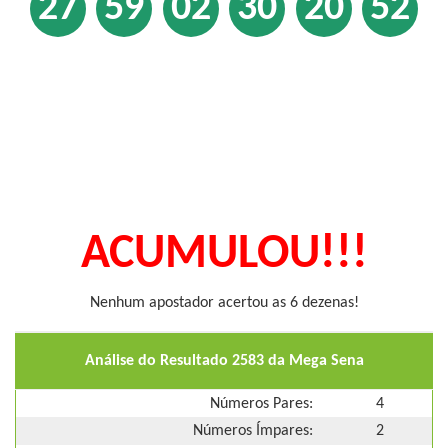
27
59
02
30
20
52
ACUMULOU!!!
Nenhum apostador acertou as 6 dezenas!
Análise do Resultado 2583 da Mega Sena
Números Pares:
4
Números Ímpares:
2