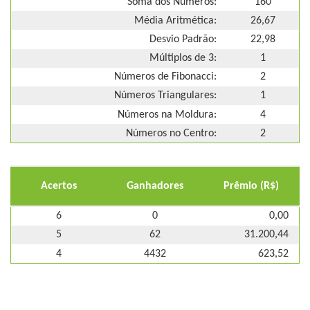
Soma dos Números:
160
Média Aritmética:
26,67
Desvio Padrão:
22,98
Múltiplos de 3:
1
Números de Fibonacci:
2
Números Triangulares:
1
Números na Moldura:
4
Números no Centro:
2
Acertos
Ganhadores
Prêmio (R$)
6
0
0,00
5
62
31.200,44
4
4432
623,52