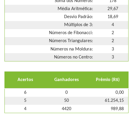
Soma dos Números:
178
Média Aritmética:
29,67
Desvio Padrão:
18,69
Múltiplos de 3:
4
Números de Fibonacci:
2
Números Triangulares:
2
Números na Moldura:
3
Números no Centro:
3
Acertos
Ganhadores
Prêmio (R$)
6
0
0,00
5
50
61.254,15
4
4420
989,88