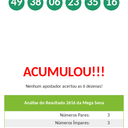
49
38
06
23
35
16
ACUMULOU!!!
Nenhum apostador acertou as 6 dezenas!
Análise do Resultado 2616 da Mega Sena
Números Pares:
3
Números Ímpares:
3