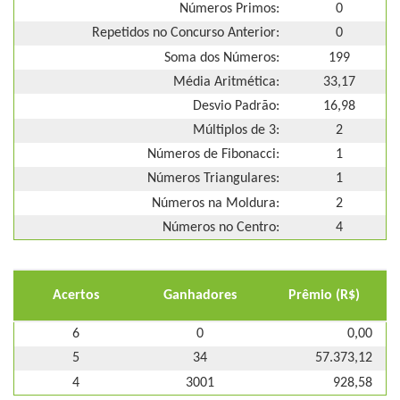
Números Primos:
0
Repetidos no Concurso Anterior:
0
Soma dos Números:
199
Média Aritmética:
33,17
Desvio Padrão:
16,98
Múltiplos de 3:
2
Números de Fibonacci:
1
Números Triangulares:
1
Números na Moldura:
2
Números no Centro:
4
Acertos
Ganhadores
Prêmio (R$)
6
0
0,00
5
34
57.373,12
4
3001
928,58