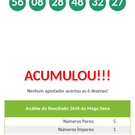
56
08
28
48
32
27
ACUMULOU!!!
Nenhum apostador acertou as 6 dezenas!
Análise do Resultado 2634 da Mega Sena
Números Pares:
5
Números Ímpares:
1