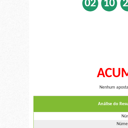
02
10
ACUM
Nenhum apostad
Análise do Res
Núm
Númer