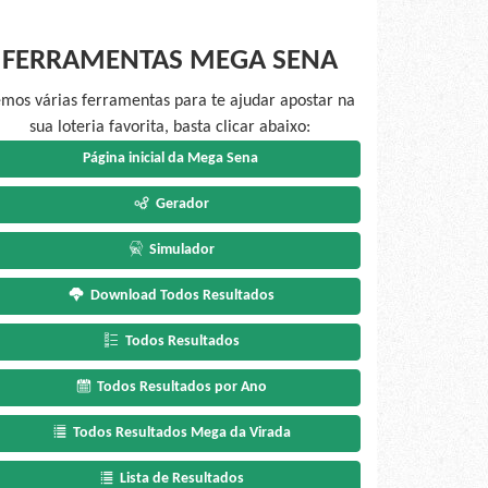
FERRAMENTAS MEGA SENA
mos várias ferramentas para te ajudar apostar na
sua loteria favorita, basta clicar abaixo:
Página inicial da Mega Sena
Gerador
Simulador
Download Todos Resultados
Todos Resultados
Todos Resultados por Ano
Todos Resultados Mega da Virada
Lista de Resultados