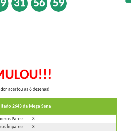
29
31
56
59
ULOU!!!
or acertou as 6 dezenas!
ultado 2643 da Mega Sena
eros Pares:
3
os Ímpares:
3