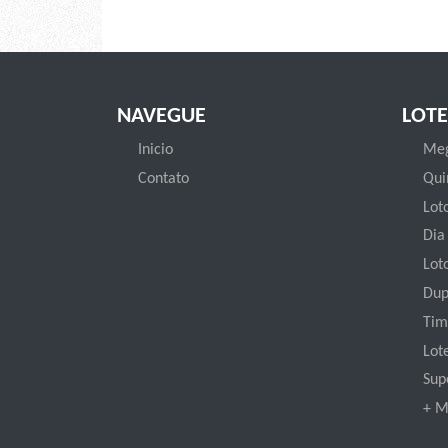
NAVEGUE
LOTE
Inicio
Meg
Contato
Qui
Loto
Dia
Lot
Dup
Tim
Lot
Sup
+ M