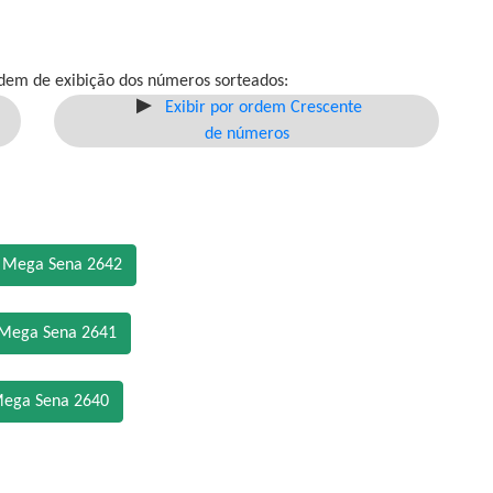
dem de exibição dos números sorteados:
Exibir por ordem Crescente
de números
o Mega Sena 2642
 Mega Sena 2641
Mega Sena 2640