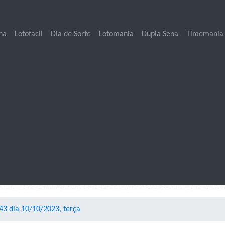
na
Lotofacil
Dia de Sorte
Lotomania
Dupla Sena
Timemania
3 dia 10/10/2023, terça