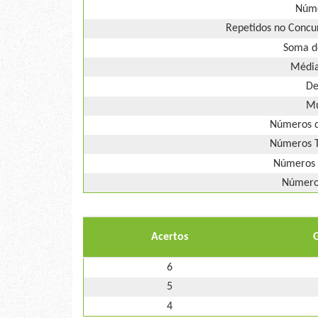
Núme
Repetidos no Concur
Soma d
Média
De
Mú
Números d
Números T
Números 
Números
Acertos
6
5
4