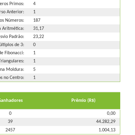
ros Primos:
4
so Anterior:
1
os Números:
187
 Aritmética:
31,17
svio Padrão:
23,22
ltiplos de 3:
0
e Fibonacci:
1
riangulares:
1
na Moldura:
5
 no Centro:
1
Ganhadores
Prêmio (R$)
0
0,00
39
44.282,29
2457
1.004,13