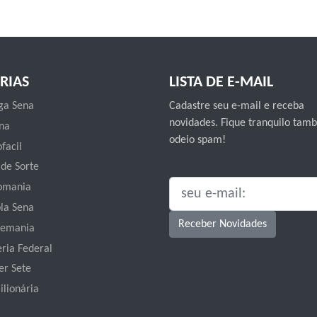
RIAS
LISTA DE E-MAIL
a Sena
Cadastre seu e-mail e receba
novidades. Fique tranquilo ta
na
odeio spam!
facil
 de Sorte
omania
SEU E-MAIL:
la Sena
Receber Novidades
emania
eria Federal
er Sete
ilionária