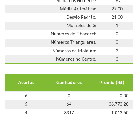
Soma dos Números:
162
Média Aritmética:
27,00
Desvio Padrão:
21,00
Múltiplos de 3:
1
Números de Fibonacci:
0
Números Triangulares:
0
Números na Moldura:
3
Números no Centro:
3
Acertos
Ganhadores
Prêmio (R$)
6
0
0,00
5
64
36.773,28
4
3317
1.013,60