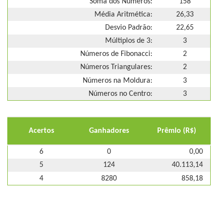
Soma dos Números:
158
Média Aritmética:
26,33
Desvio Padrão:
22,65
Múltiplos de 3:
3
Números de Fibonacci:
2
Números Triangulares:
2
Números na Moldura:
3
Números no Centro:
3
Acertos
Ganhadores
Prêmio (R$)
6
0
0,00
5
124
40.113,14
4
8280
858,18