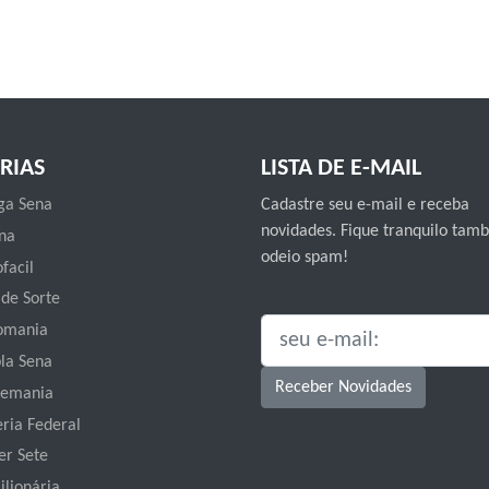
RIAS
LISTA DE E-MAIL
a Sena
Cadastre seu e-mail e receba
novidades. Fique tranquilo ta
na
odeio spam!
facil
 de Sorte
omania
SEU E-MAIL:
la Sena
Receber Novidades
emania
eria Federal
er Sete
ilionária