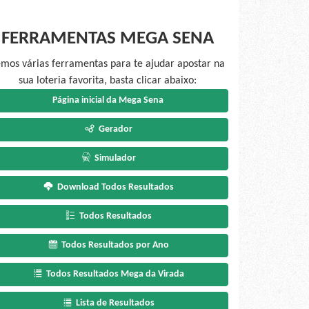
FERRAMENTAS MEGA SENA
mos várias ferramentas para te ajudar apostar na
sua loteria favorita, basta clicar abaixo:
Página inicial da Mega Sena
Gerador
Simulador
Download Todos Resultados
Todos Resultados
Todos Resultados por Ano
Todos Resultados Mega da Virada
Lista de Resultados