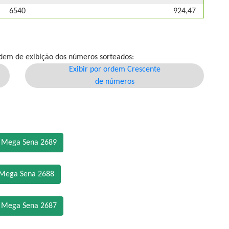
6540
924,47
dem de exibição dos números sorteados:
Exibir por ordem Crescente
de números
o Mega Sena 2689
 Mega Sena 2688
o Mega Sena 2687