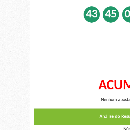
43
45
ACUM
Nenhum apostad
Análise do Res
Núm