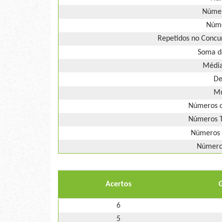
Númer
Núme
Repetidos no Concur
Soma d
Média
De
Mú
Números d
Números T
Números 
Números
Acertos
6
5