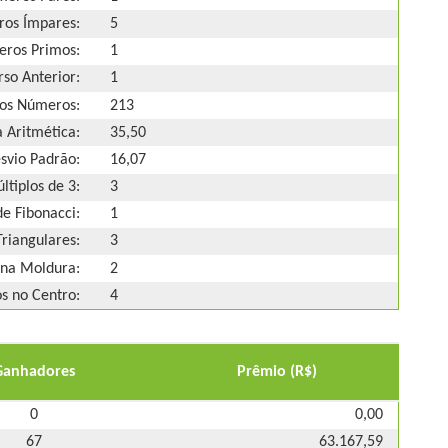
os Ímpares:
5
ros Primos:
1
so Anterior:
1
os Números:
213
 Aritmética:
35,50
svio Padrão:
16,07
ltiplos de 3:
3
e Fibonacci:
1
riangulares:
3
na Moldura:
2
 no Centro:
4
Ganhadores
Prêmio (R$)
0
0,00
67
63.167,59