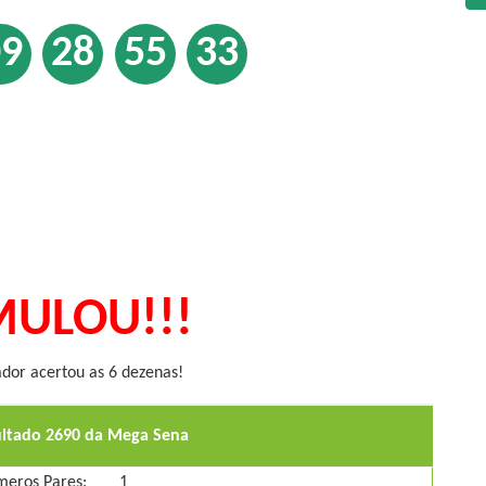
09
28
55
33
ULOU!!!
or acertou as 6 dezenas!
ultado 2690 da Mega Sena
eros Pares:
1