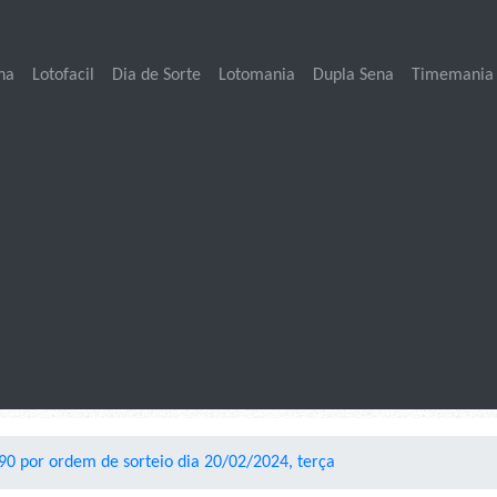
na
Lotofacil
Dia de Sorte
Lotomania
Dupla Sena
Timemania
0 por ordem de sorteio dia 20/02/2024, terça