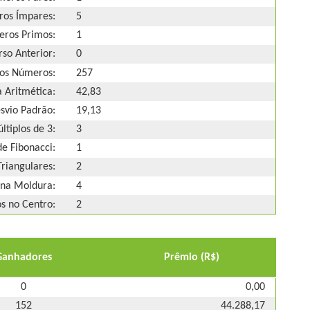
os Ímpares:
5
ros Primos:
1
so Anterior:
0
os Números:
257
 Aritmética:
42,83
svio Padrão:
19,13
ltiplos de 3:
3
e Fibonacci:
1
riangulares:
2
na Moldura:
4
 no Centro:
2
Ganhadores
Prêmio (R$)
0
0,00
152
44.288,17