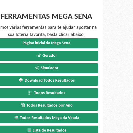
FERRAMENTAS MEGA SENA
mos várias ferramentas para te ajudar apostar na
sua loteria favorita, basta clicar abaixo:
Página inicial da Mega Sena
Gerador
Simulador
Download Todos Resultados
Todos Resultados
Todos Resultados por Ano
Todos Resultados Mega da Virada
Lista de Resultados