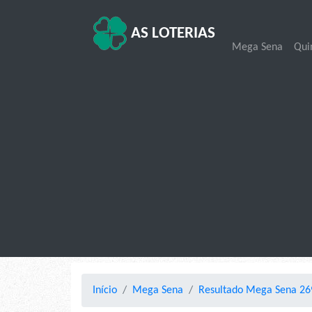
AS LOTERIAS
Mega Sena
Qui
Início
Mega Sena
Resultado Mega Sena 26