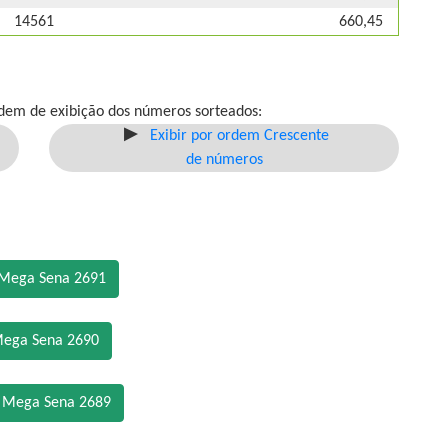
14561
660,45
dem de exibição dos números sorteados:
Exibir por ordem Crescente
de números
 Mega Sena 2691
Mega Sena 2690
o Mega Sena 2689