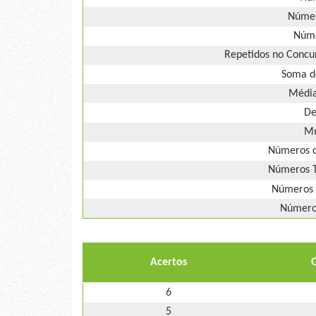
Númer
Núme
Repetidos no Concur
Soma d
Média
De
Mú
Números d
Números T
Números 
Números
Acertos
6
5