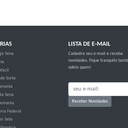
RIAS
LISTA DE E-MAIL
a Sena
Cadastre seu e-mail e receba
novidades. Fique tranquilo ta
na
odeio spam!
facil
 de Sorte
omania
SEU E-MAIL:
la Sena
Receber Novidades
emania
eria Federal
er Sete
ilionária