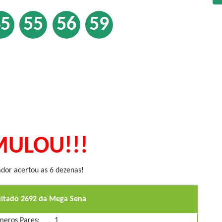
45
55
56
59
ULOU!!!
or acertou as 6 dezenas!
ultado 2692 da Mega Sena
eros Pares:
1