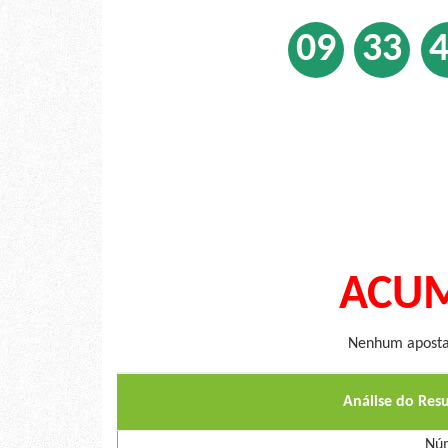
09
33
ACUM
Nenhum apostad
Análise do Res
Núm