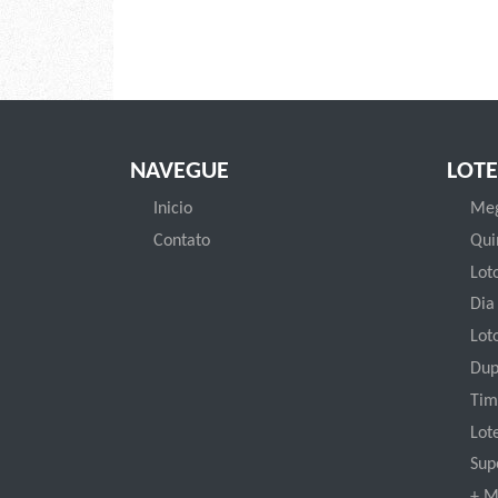
NAVEGUE
LOTE
Inicio
Meg
Contato
Qui
Loto
Dia
Lot
Dup
Tim
Lot
Sup
+ M