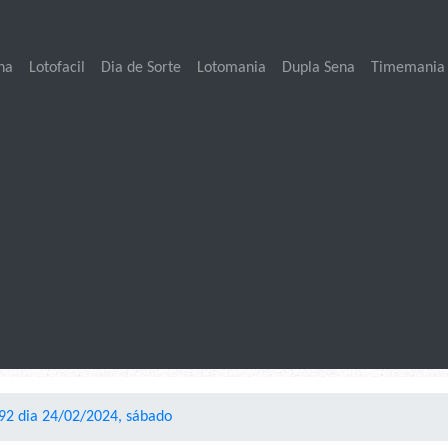
na
Lotofacil
Dia de Sorte
Lotomania
Dupla Sena
Timemania
92 dia 24/02/2024, sábado