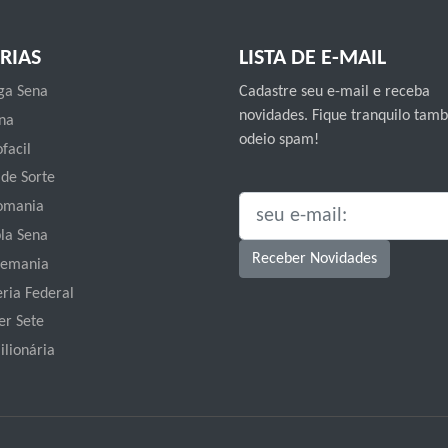
RIAS
LISTA DE E-MAIL
a Sena
Cadastre seu e-mail e receba
novidades. Fique tranquilo ta
na
odeio spam!
facil
 de Sorte
omania
SEU E-MAIL:
la Sena
Receber Novidades
emania
eria Federal
er Sete
ilionária