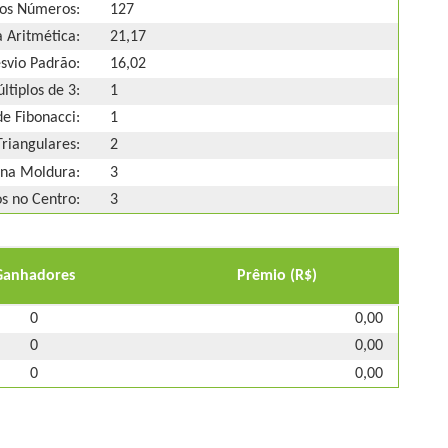
os Números:
127
 Aritmética:
21,17
svio Padrão:
16,02
ltiplos de 3:
1
e Fibonacci:
1
riangulares:
2
na Moldura:
3
 no Centro:
3
Ganhadores
Prêmio (R$)
0
0,00
0
0,00
0
0,00