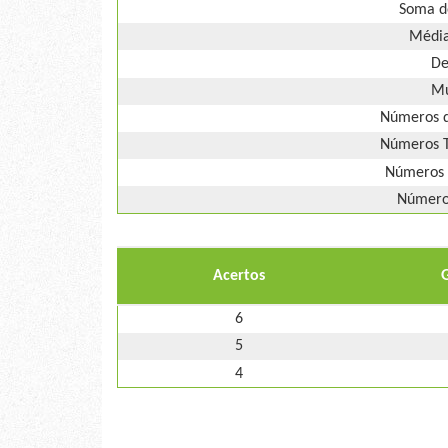
Soma d
Média
De
Mú
Números d
Números T
Números 
Números
Acertos
6
5
4