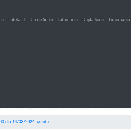
na
Lotofacil
Dia de Sorte
Lotomania
Dupla Sena
Timemania
0 dia 14/03/2024, quinta