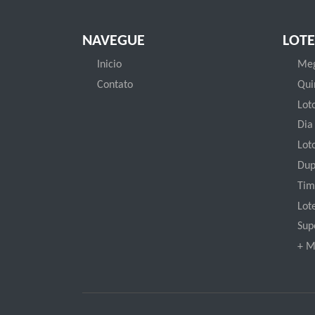
NAVEGUE
LOTE
Inicio
Meg
Contato
Qui
Loto
Dia
Lot
Dup
Tim
Lot
Sup
+ M