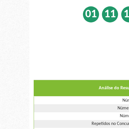
01
11
Análise do Res
Núm
Númer
Núme
Repetidos no Concur