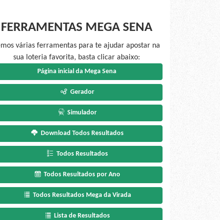
FERRAMENTAS MEGA SENA
mos várias ferramentas para te ajudar apostar na
sua loteria favorita, basta clicar abaixo:
Página inicial da Mega Sena
Gerador
Simulador
Download Todos Resultados
Todos Resultados
Todos Resultados por Ano
Todos Resultados Mega da Virada
Lista de Resultados