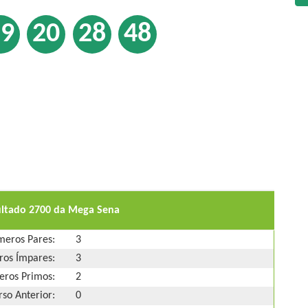
19
20
28
48
ultado 2700 da Mega Sena
eros Pares:
3
os Ímpares:
3
ros Primos:
2
so Anterior:
0