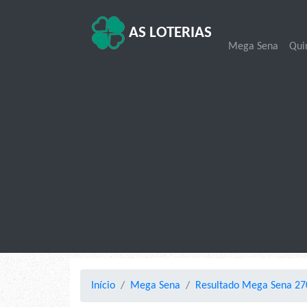
AS LOTERIAS
Mega Sena
Qui
Início
Mega Sena
Resultado Mega Sena 270