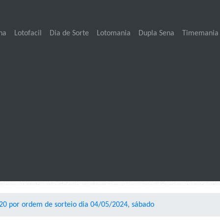
na
Lotofacil
Dia de Sorte
Lotomania
Dupla Sena
Timemania
0 por ordem de sorteio dia 04/05/2024, sábado