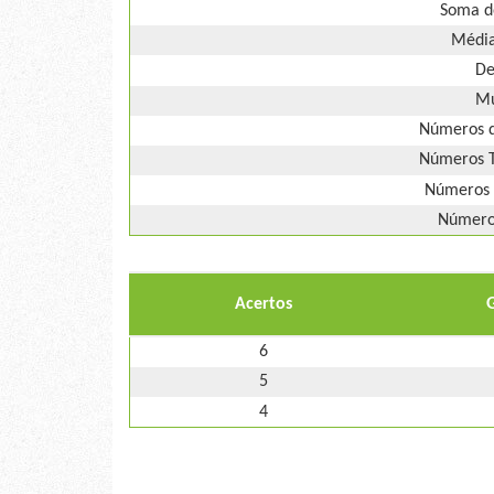
Soma d
Média
De
Mú
Números d
Números T
Números 
Números
Acertos
6
5
4