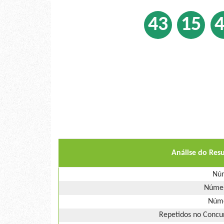
43
15
Análise do Res
Núm
Númer
Núme
Repetidos no Concur