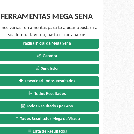
FERRAMENTAS MEGA SENA
mos várias ferramentas para te ajudar apostar na
sua loteria favorita, basta clicar abaixo:
Página inicial da Mega Sena
Gerador
Simulador
Download Todos Resultados
Todos Resultados
Todos Resultados por Ano
Todos Resultados Mega da Virada
Lista de Resultados