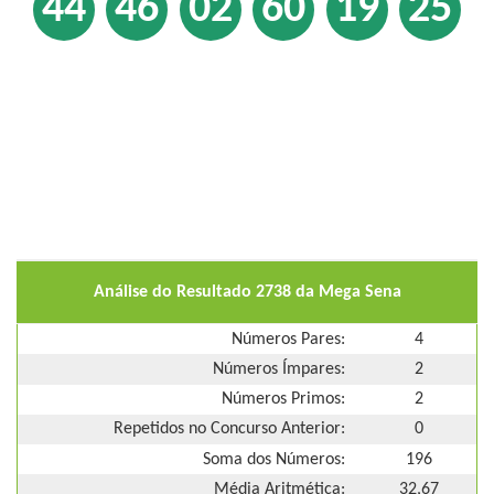
44
46
02
60
19
25
Análise do Resultado 2738 da Mega Sena
Números Pares:
4
Números Ímpares:
2
Números Primos:
2
Repetidos no Concurso Anterior:
0
Soma dos Números:
196
Média Aritmética:
32,67