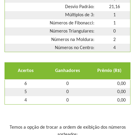
Desvio Padrão:
21,16
Múltiplos de 3:
1
Números de Fibonacci:
1
Números Triangulares:
0
Números na Moldura:
2
Números no Centro:
4
Acertos
Ganhadores
Prêmio (R$)
6
0
0,00
5
0
0,00
4
0
0,00
Temos a opção de trocar a ordem de exibição dos números
sorteados: