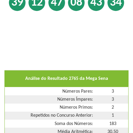
39
12
47
08
43
34
Análise do Resultado 2765 da Mega Sena
Números Pares:
3
Números Ímpares:
3
Números Primos:
2
Repetidos no Concurso Anterior:
1
Soma dos Números:
183
Média Aritmética:
30,50