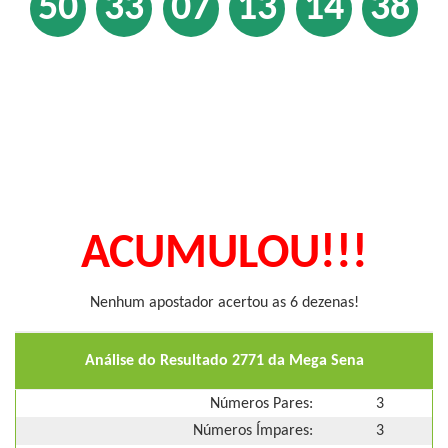
50
33
07
13
14
38
ACUMULOU!!!
Nenhum apostador acertou as 6 dezenas!
Análise do Resultado 2771 da Mega Sena
Números Pares:
3
Números Ímpares:
3