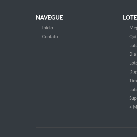
NAVEGUE
LOTE
Inicio
Meg
Contato
Qui
Loto
Dia
Lot
Dup
Tim
Lot
Sup
+ M