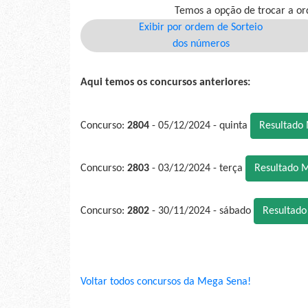
Temos a opção de trocar a or
Exibir por ordem de Sorteio
dos números
Aqui temos os concursos anteriores:
Concurso:
2804
- 05/12/2024 - quinta
Resultado
Concurso:
2803
- 03/12/2024 - terça
Resultado 
Concurso:
2802
- 30/11/2024 - sábado
Resultad
Voltar todos concursos da Mega Sena!