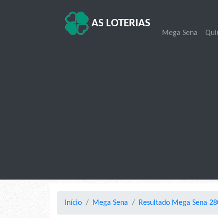
AS LOTERIAS
Mega Sena
Qui
Início
Mega Sena
Resultado Mega Sena 28