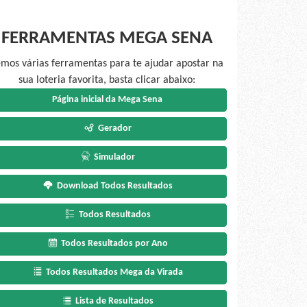
FERRAMENTAS MEGA SENA
mos várias ferramentas para te ajudar apostar na
sua loteria favorita, basta clicar abaixo:
Página inicial da Mega Sena
Gerador
Simulador
Download Todos Resultados
Todos Resultados
Todos Resultados por Ano
Todos Resultados Mega da Virada
Lista de Resultados