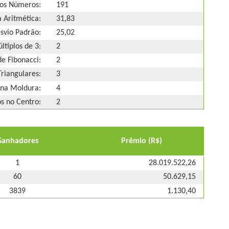
os Números:
191
 Aritmética:
31,83
svio Padrão:
25,02
ltiplos de 3:
2
e Fibonacci:
2
riangulares:
3
na Moldura:
4
 no Centro:
2
Ganhadores
Prêmio (R$)
1
28.019.522,26
60
50.629,15
3839
1.130,40