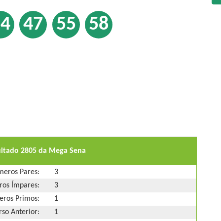
24
47
55
58
ultado 2805 da Mega Sena
eros Pares:
3
os Ímpares:
3
ros Primos:
1
so Anterior:
1