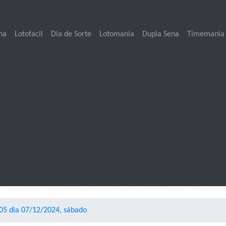
na
Lotofacil
Dia de Sorte
Lotomania
Dupla Sena
Timemania
05 dia 07/12/2024, sábado