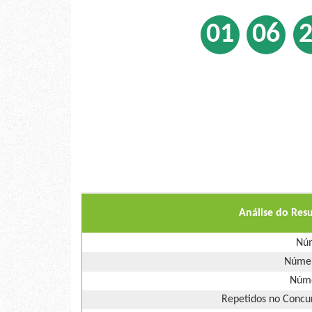
01
06
Análise do Res
Núm
Númer
Núme
Repetidos no Concur