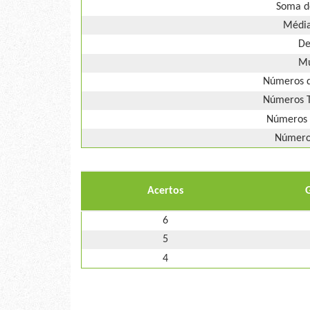
Soma d
Média
De
Mú
Números d
Números T
Números 
Números
Acertos
6
5
4