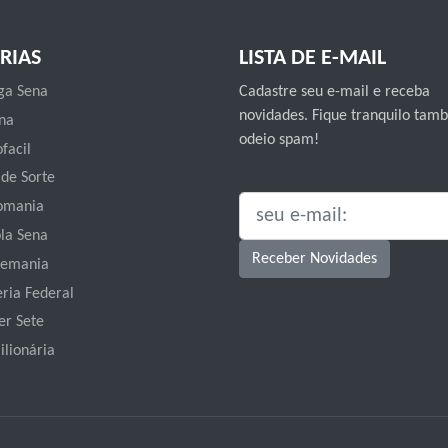
RIAS
LISTA DE E-MAIL
a Sena
Cadastre seu e-mail e receba
novidades. Fique tranquilo ta
na
odeio spam!
facil
 de Sorte
omania
SEU E-MAIL:
la Sena
Receber Novidades
emania
eria Federal
er Sete
ilionária