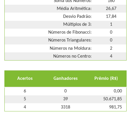
Soma dos Números:
160
Média Aritmética:
26,67
Desvio Padrão:
17,84
Múltiplos de 3:
1
Números de Fibonacci:
0
Números Triangulares:
0
Números na Moldura:
2
Números no Centro:
4
Acertos
Ganhadores
Prêmio (R$)
6
0
0,00
5
39
50.671,85
4
3318
981,75