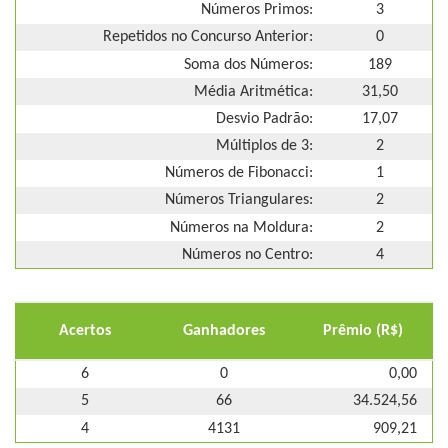
Números Primos:
3
Repetidos no Concurso Anterior:
0
Soma dos Números:
189
Média Aritmética:
31,50
Desvio Padrão:
17,07
Múltiplos de 3:
2
Números de Fibonacci:
1
Números Triangulares:
2
Números na Moldura:
2
Números no Centro:
4
Acertos
Ganhadores
Prêmio (R$)
6
0
0,00
5
66
34.524,56
4
4131
909,21