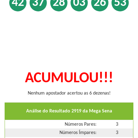
42
37
28
03
26
53
ACUMULOU!!!
Nenhum apostador acertou as 6 dezenas!
Análise do Resultado 2919 da Mega Sena
Números Pares:
3
Números Ímpares:
3